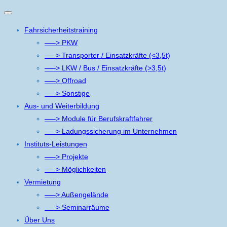
Navigation
umschalten
Fahrsicherheitstraining
—–> PKW
—–> Transporter / Einsatzkräfte (<3,5t)
—–> LKW / Bus / Einsatzkräfte (>3,5t)
—–> Offroad
—–> Sonstige
Aus- und Weiterbildung
—–> Module für Berufskraftfahrer
—–> Ladungssicherung im Unternehmen
Instituts-Leistungen
—–> Projekte
—–> Möglichkeiten
Vermietung
—–> Außengelände
—–> Seminarräume
Über Uns