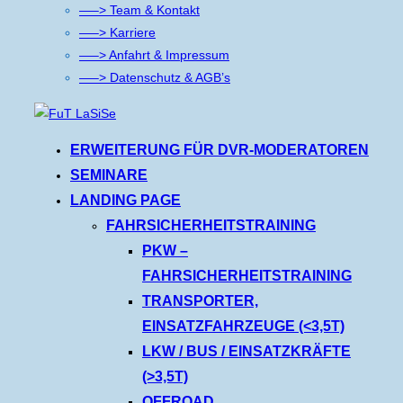
—–> Team & Kontakt
—–> Karriere
—–> Anfahrt & Impressum
—–> Datenschutz & AGB’s
Zum
Inhalt
ERWEITERUNG FÜR DVR-MODERATOREN
springen
SEMINARE
LANDING PAGE
FAHRSICHERHEITSTRAINING
PKW –
FAHRSICHERHEITSTRAINING
TRANSPORTER,
EINSATZFAHRZEUGE (<3,5T)
LKW / BUS / EINSATZKRÄFTE
(>3,5T)
OFFROAD