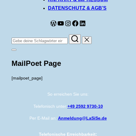
DATENSCHUTZ & AGB’S
WordPress
YouTube
Instagram
Facebook
LinkedIn
Suchen
nach:
Seitenleiste
&
Navigation
MailPoet Page
umschalten
[mailpoet_page]
So erreichen Sie uns:
Telefonisch unter:
+49 2592 9730-10
Per E-Mail an:
Anmeldung@LaSiSe.de
Telefonische Erreichbarkeit: