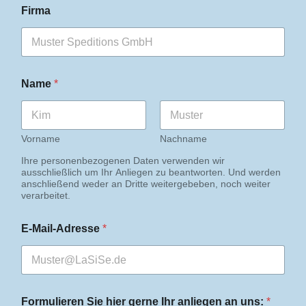
Firma
Name
*
Vorname
Nachname
Ihre personenbezogenen Daten verwenden wir
ausschließlich um Ihr Anliegen zu beantworten. Und werden
anschließend weder an Dritte weitergebeben, noch weiter
verarbeitet.
u
E-Mail-Adresse
*
n
s
:
I
h
r
Formulieren Sie hier gerne Ihr anliegen an uns:
*