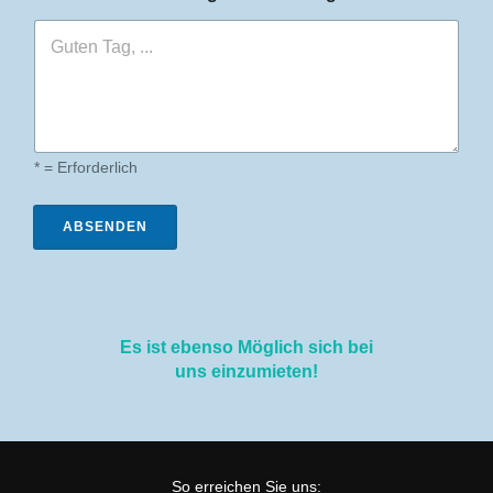
F
i
r
m
a
* = Erforderlich
ABSENDEN
Es ist ebenso Möglich sich bei
uns einzumieten!
So erreichen Sie uns: