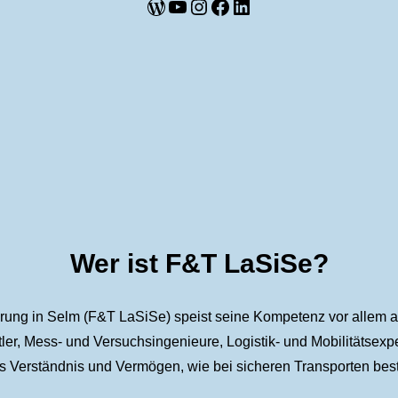
WordPress
YouTube
Instagram
Facebook
LinkedIn
Wer ist F&T LaSiSe?
g in Selm (F&T LaSiSe) speist seine Kompetenz vor allem aus
ler, Mess- und Versuchsingenieure, Logistik- und Mobilitätsexpe
aus Verständnis und Vermögen, wie bei sicheren Transporten be