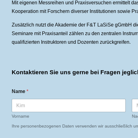
Mit eigenen Messreihen und Praxisversuchen ermittelt das
Kooperation mit Forschern diverser Institutionen sowie P
Zusätzlich nutzt die Akademie der F&T LaSiSe gGmbH die 
Seminare mit Praxisanteil zählen zu den zentralen Instr
qualifizierten Instruktoren und Dozenten zurückgreifen.
Kontaktieren Sie uns gerne bei Fragen jeglic
F
Name
*
o
r
m
u
l
Vorname
Na
i
Ihre personenbezogenen Daten verwenden wir ausschließlich um 
e
r