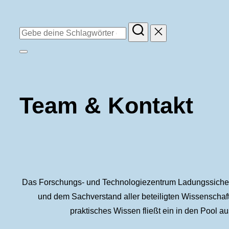
Suchen
nach:
Seitenleiste
&
Navigation
Team & Kontakt
umschalten
Das Forschungs- und Technologiezentrum Ladungssicherun
und dem Sachverstand aller beteiligten Wissenschaft
praktisches Wissen fließt ein in den Pool 