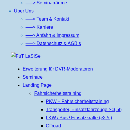
—–> Seminarräume
Über Uns
—–> Team & Kontakt
—–> Karriere
—–> Anfahrt & Impressum
—–> Datenschutz & AGB’s
Zum
Inhalt
Erweiterung für DVR-Moderatoren
springen
Seminare
Landing Page
Fahrsicherheitstraining
PKW – Fahrsicherheitstraining
Transporter, Einsatzfahrzeuge (<3,5t)
LKW / Bus / Einsatzkräfte (>3,5t)
Offroad