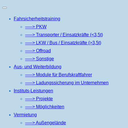
Navigation
Fahrsicherheitstraining
umschalten
—–> PKW
—–> Transporter / Einsatzkräfte (<3,5t)
—–> LKW / Bus / Einsatzkräfte (>3,5t)
—–> Offroad
—–> Sonstige
Aus- und Weiterbildung
—–> Module für Berufskraftfahrer
—–> Ladungssicherung im Unternehmen
Instituts-Leistungen
—–> Projekte
—–> Möglichkeiten
Vermietung
—–> Außengelände