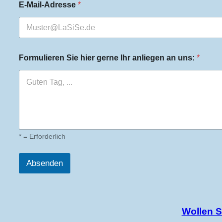
e
E-Mail-Adresse
*
n
a
n
a
n
Formulieren Sie hier gerne Ihr anliegen an uns:
*
l
i
e
g
e
n
* = Erforderlich
Absenden
Wollen S