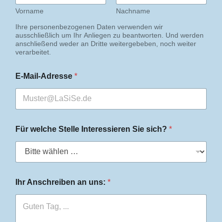
n
t
Vorname
Nachname
e
Ihre personenbezogenen Daten verwenden wir
r
ausschließlich um Ihr Anliegen zu beantworten. Und werden
e
anschließend weder an Dritte weitergebeben, noch weiter
s
verarbeitet.
s
i
E-Mail-Adresse
*
e
r
e
n
N
a
Für welche Stelle Interessieren Sie sich?
*
m
e
Ihr Anschreiben an uns:
*